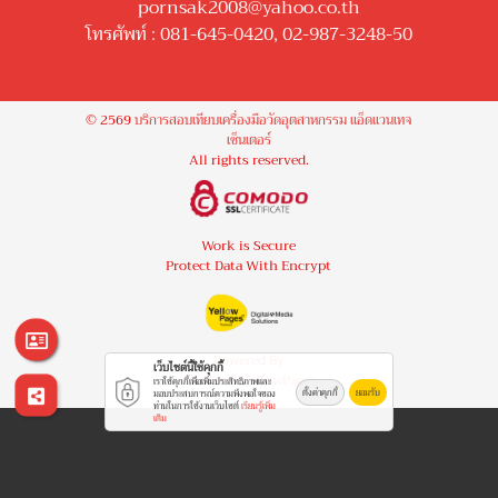
pornsak2008@yahoo.co.th
โทรศัพท์ :
081-645-0420
,
02-987-3248-50
© 2569
บริการสอบเทียบเครื่องมือวัดอุตสาหกรรม แอ็ดแวนเทจ
เซ็นเตอร์
All rights reserved.
Work is Secure
Protect Data With Encrypt
Powered By
เว็บไซต์นี้ใช้คุกกี้
Thailand YellowPages
เราใช้คุกกี้เพื่อเพิ่มประสิทธิภาพและ
ตั้งค่าคุกกี้
ยอมรับ
มอบประสบการณ์ความพึงพอใจของ
ท่านในการใช้งานเว็บไซต์
เรียนรู้เพิ่ม
เติม